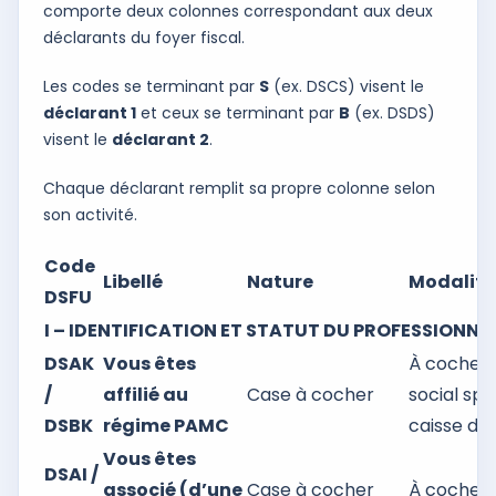
comporte deux colonnes correspondant aux deux
déclarants du foyer fiscal.
Les codes se terminant par
S
(ex. DSCS) visent le
déclarant 1
et ceux se terminant par
B
(ex. DSDS)
visent le
déclarant 2
.
Chaque déclarant remplit sa propre colonne selon
son activité.
Code
Libellé
Nature
Modalité
DSFU
I – IDENTIFICATION ET STATUT DU PROFESSIONNE
DSAK
Vous êtes
À cocher s
/
affilié au
Case à cocher
social spé
DSBK
régime PAMC
caisse de 
Vous êtes
DSAI /
associé (d’une
Case à cocher
À cocher s