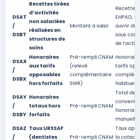
Recettes tirées
Recettes d
d’activités
DSAT
EHPAD, ES
non salariées
/
Montant à saisir
ouvrir dro
réalisées en
DSBT
sous condi
structures de
de l’activ
soins
Honoraires
Pré-rempli CNAM
Honoraires
DSAX
aux tarifs
(relevé
tarifs opp
/
opposables
complémentaire
complémen
DSBX
hors forfaits
SNIR)
habituel).
Total des 
DSAY
Honoraires
conventio
/
totaux hors
Pré-rempli CNAM
honoraire
DSBY
forfaits
manuelle
DSAZ
Taux URSSAF
Taux appli
/
(dentistes
Pré-rempli CNAM
la cotisa