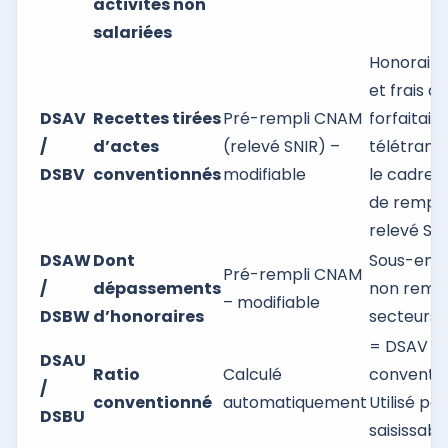
activités non
salariées
Honoraire
et frais 
DSAV
Recettes tirées
Pré-rempli CNAM
forfaitair
/
d’actes
(relevé SNIR) –
télétransm
DSBV
conventionnés
modifiable
le cadre d
de rempla
relevé SNI
DSAW
Dont
Sous-ens
Pré-rempli CNAM
/
dépassements
non rembo
– modifiable
DSBW
d’honoraires
secteurs 2
= DSAV ÷ D
DSAU
Ratio
Calculé
convention
/
conventionné
automatiquement
Utilisé p
DSBU
saisissab