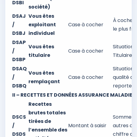
DSBI
société)
DSAJ
Vous êtes
À cocher s
/
exploitant
Case à cocher
le plus fr
DSBJ
individuel
DSAP
Vous êtes
Situation 
/
Case à cocher
titulaire
Titulaire =
DSBP
DSAQ
Situation 
Vous êtes
/
Case à cocher
qualité d
remplaçant
DSBQ
reporter 
II – RECETTES ET DONNÉES ASSURANCE MALADIE
Recettes
brutes totales
DSCS
Somme des
tirées de
/
Montant à saisir
autres ac
l’ensemble des
DSDS
chiffre d’