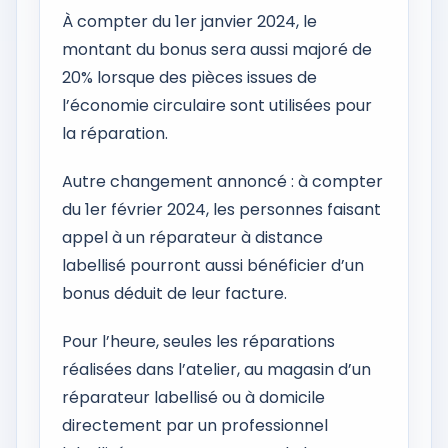
À compter du 1er janvier 2024, le
montant du bonus sera aussi majoré de
20% lorsque des pièces issues de
l’économie circulaire sont utilisées pour
la réparation.
Autre changement annoncé : à compter
du 1er février 2024, les personnes faisant
appel à un réparateur à distance
labellisé pourront aussi bénéficier d’un
bonus déduit de leur facture.
Pour l’heure, seules les réparations
réalisées dans l’atelier, au magasin d’un
réparateur labellisé ou à domicile
directement par un professionnel