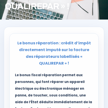
QUALIREPAR » !
Le bonus réparation : crédit d’impôt
directement imputé sur la facture
des réparateurs labellisés
«
QUALIREPAR »
!
Le bonus fiscal réparation permet aux
personnes, qui font réparer un appareil
électrique ou électronique ménager en
panne, de toucher, sous conditions, une
aide de l’État déduite immédiatement de la