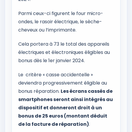
Parmi ceux-ci figurent le four micro-
ondes, le rasoir électrique, le sèche-
cheveux ou l’imprimante.
Cela portera à 73 le total des appareils
électriques et électroniques éligibles au
bonus dès le 1er janvier 2024.
Le critère « casse accidentelle »
deviendra progressivement éligible au
bonus réparation.
Les écrans cassés de
smartphones seront ainsi intégrés au
dispositif et donneront droit à un
bonus de 25 euros (montant déduit
de la facture de réparation)
.