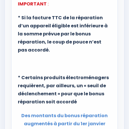
IMPORTANT
:
* Si la facture TTC de la réparation
d’un appareil éligible est inférieure à
la somme prévue par le bonus
réparation, le coup de pouce n’est
pas accordé.
* Certains produits électroménagers
requièrent, par ailleurs, un « seuil de
déclenchement » pour que le bonus
réparation soit accordé
Des montants du bonus réparation
augmentés à partir du 1er janvier