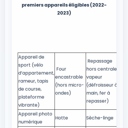
premiers appareils éligibles (2022-
2023)
Bonus réparation : la liste des
premiers appareils éligibles (2022-
2023)
Appareil de
Repassage
sport (vélo
Four
hors centrale
d’appartement,
encastrable
vapeur
rameur, tapis
(hors micro-
(défroisseur à
de course,
ondes)
main, fer à
plateforme
repasser)
vibrante)
Appareil photo
Hotte
Sèche-linge
numérique