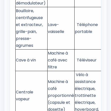
démodulateur)
Bouilloire,
centrifugeuse
et extracteur,
Lave-
Téléphone
grille-pain,
vaisselle
portable
presse-
agrumes
Machine à
Cave à vin
café avec
Téléviseur
filtre
Vélo à
Machine à
assistance
café
électrique,
Centrale
proportionné
trottinette
vapeur
(capsule et
électrique,
dosette)
hoverboard,