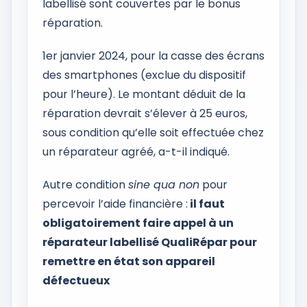
labellisé sont couvertes par le bonus
réparation.
1er janvier 2024, pour la casse des écrans
des smartphones (exclue du dispositif
pour l’heure). Le montant déduit de la
réparation devrait s’élever à 25 euros,
sous condition qu’elle soit effectuée chez
un réparateur agréé, a-t-il indiqué.
Autre condition
sine qua non
pour
percevoir l’aide financière :
il faut
obligatoirement faire appel à un
réparateur labellisé QualiRépar pour
remettre en état son appareil
défectueux