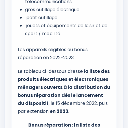
télécommunications
gros outillage électrique
petit outillage
jouets et équipements de loisir et de
sport / mobilité
Les appareils éligibles au bonus
réparation en 2022-2023
Le tableau ci-dessous dresse
la liste des
produits électriques et électroniques
ménagers ouverts à la distribution du
bonus réparation dès le lancement
du dispositif
, le 15 décembre 2022, puis
par extension
en 2023
.
Bonus réparation : la liste des