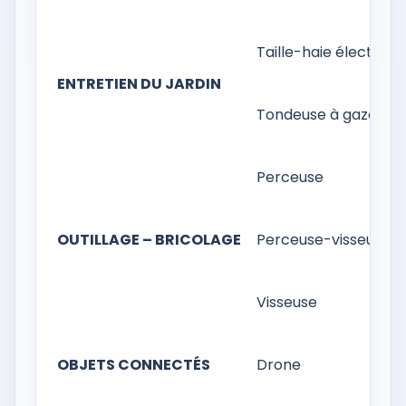
Taille-haie électriqu
ENTRETIEN DU JARDIN
Tondeuse à gazon (e
Perceuse
OUTILLAGE – BRICOLAGE
Perceuse-visseuse
Visseuse
OBJETS CONNECTÉS
Drone