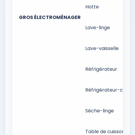
Hotte
GROS ÉLECTROMÉNAGER
Lave-linge
Lave-vaisselle
Réfrigérateur
Réfrigérateur-congé
Sèche-linge
Table de cuisson