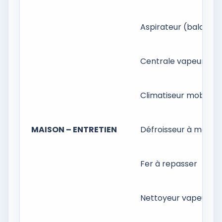
Aspirateur (balais, r
Centrale vapeur
Climatiseur mobile
MAISON – ENTRETIEN
Défroisseur à main
Fer à repasser
Nettoyeur vapeur