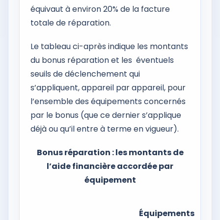
équivaut à environ 20% de la facture
totale de réparation.
Le tableau ci-après indique les montants
du bonus réparation et les éventuels
seuils de déclenchement qui
s’appliquent, appareil par appareil, pour
l’ensemble des équipements concernés
par le bonus (que ce dernier s’applique
déjà ou qu’il entre à terme en vigueur).
Bonus réparation : les montants de
l’aide financière accordée par
équipement
Équipements