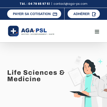
Skip
Tél. : 04 78 65 97 51
|
contact@aga-ps.com
to
content
PAYER SA COTISATION
ADHÉRER
Life Sciences &
Medicine