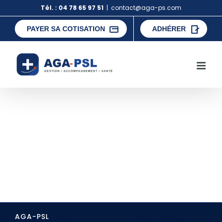
Skip
Tél. : 04 78 65 97 51
|
contact@aga-ps.com
to
content
PAYER SA COTISATION
ADHÉRER
AGA-PSL